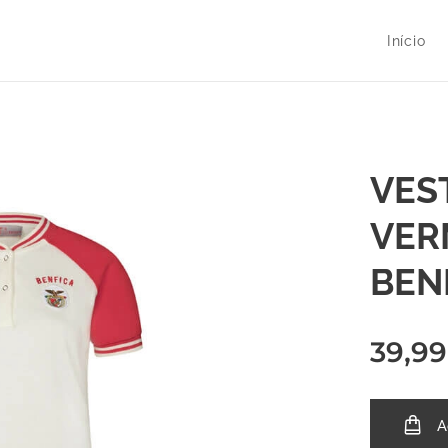
Início
VES
VER
BEN
39,99
A